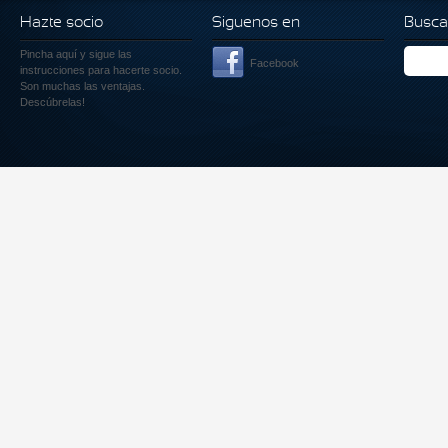
Hazte socio
Siguenos en
Busca
Pincha aquí
y sigue las
Facebook
instrucciones para hacerte socio.
Son muchas las ventajas.
Descúbrelas!