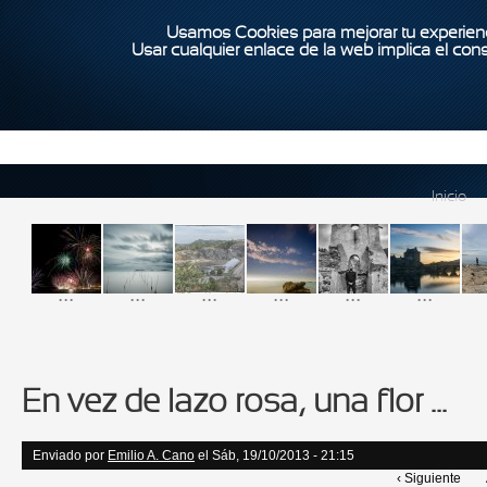
Usamos Cookies para mejorar tu experienc
Usar cualquier enlace de la web implica el con
Inicio
...
...
...
...
...
...
En vez de lazo rosa, una flor ...
Enviado por
Emilio A. Cano
el Sáb, 19/10/2013 - 21:15
‹ Siguiente