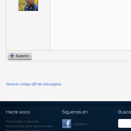
Superior
Generar código QR de esta página
Hazte socio
Siguenos en
Busca
Pincha aquí
y sigue las
Facebook
instrucciones para hacerte socio.
Son muchas las ventajas.