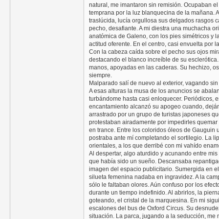
natural, me imantaron sin remisión. Ocupaban el 
temprana por la luz blanquecina de la mañana. A 
traslúcida, lucía orgullosa sus delgados rasgos 
pecho, desafiante. A mi diestra una muchacha ori
anatómica de Galeno, con los pies simétricos y 
actitud oferente. En el centro, casi envuelta por 
Con la cabeza caída sobre el pecho sus ojos mi
destacando el blanco increíble de su esclerótic
manos, apoyadas en las caderas. Su hechizo, osc
siempre.
Malparado salí de nuevo al exterior, vagando sin 
A esas alturas la musa de los anuncios se abala
turbándome hasta casi enloquecer. Periódicos, e
encantamiento alcanzó su apogeo cuando, dejánd
arrastrado por un grupo de turistas japoneses que
protestaban airadamente por impedirles quemar la
en trance. Entre los coloridos óleos de Gaugui
postraba ante mí completando el sortilegio. La lip
orientales, a los que derribé con mi vahído ena
Al despertar, algo aturdido y acunando entre mi
que había sido un sueño. Descansaba repantiga
imagen del espacio publicitario. Sumergida en el
silueta femenina nadaba en ingravidez. A la cam
sólo le faltaban olores. Aún confuso por los efect
durante un tiempo indefinido. Al abrirlos, la pie
goteando, el cristal de la marquesina. En mi sig
escalones del bus de Oxford Circus. Su desnudez
situación. La parca, jugando a la seducción, me