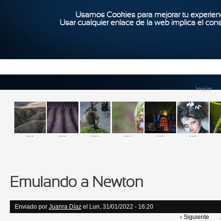
Usamos Cookies para mejorar tu experienc
Usar cualquier enlace de la web implica el con
Inicio
...
...
...
...
...
...
Emulando a Newton
Enviado por
Juanra Díaz
el Lun, 31/01/2022 - 16:20
‹ Siguiente