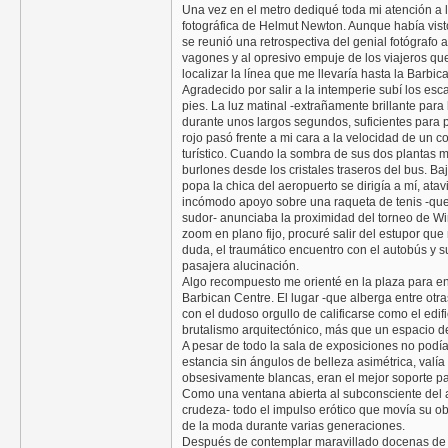
Una vez en el metro dediqué toda mi atención a 
fotográfica de Helmut Newton. Aunque había vist
se reunió una retrospectiva del genial fotógraf
vagones y al opresivo empuje de los viajeros qu
localizar la línea que me llevaría hasta la Barbic
Agradecido por salir a la intemperie subí los es
pies. La luz matinal -extrañamente brillante par
durante unos largos segundos, suficientes para 
rojo pasó frente a mi cara a la velocidad de un 
turístico. Cuando la sombra de sus dos plantas 
burlones desde los cristales traseros del bus. Ba
popa la chica del aeropuerto se dirigía a mí, ata
incómodo apoyo sobre una raqueta de tenis -qu
sudor- anunciaba la proximidad del torneo de W
zoom en plano fijo, procuré salir del estupor que
duda, el traumático encuentro con el autobús y s
pasajera alucinación.
Algo recompuesto me orienté en la plaza para enco
Barbican Centre. El lugar -que alberga entre otr
con el dudoso orgullo de calificarse como el edif
brutalismo arquitectónico, más que un espacio de
A pesar de todo la sala de exposiciones no pod
estancia sin ángulos de belleza asimétrica, valía 
obsesivamente blancas, eran el mejor soporte p
Como una ventana abierta al subconsciente del a
crudeza- todo el impulso erótico que movía su ob
de la moda durante varias generaciones.
Después de contemplar maravillado docenas de fo