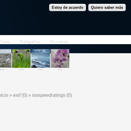
Estoy de acuerdo
Quiero saber más
Foros
Fotógrafos
Mi cuenta
...
...
...
...
nicio
»
exif (0)
»
isospeedratings (0)
Se encuentra usted aquí