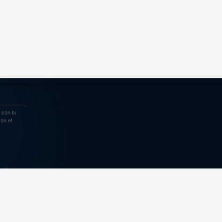
 con la
on el