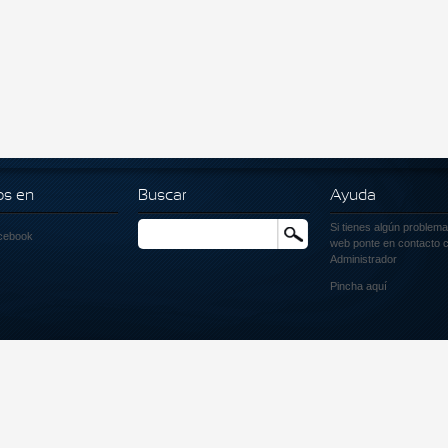
os en
Buscar
Ayuda
Si tienes algún problema
Buscar
cebook
web ponte en contacto c
Administrador
Pincha
aquí