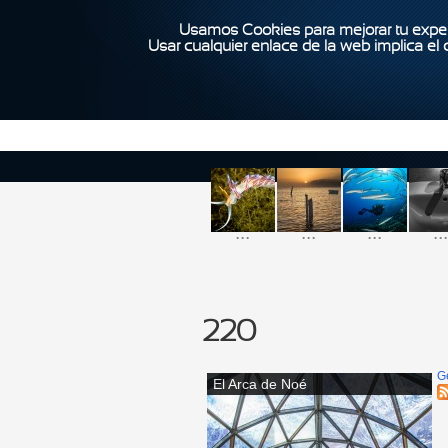
Usamos Cookies para mejorar tu exper
Usar cualquier enlace de la web implica el
...
...
...
...
220
G
El Arca de Noé