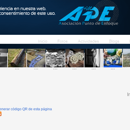
Pasar al contenido principal
iencia en nuestra web.
 consentimiento de este uso.
Inicio
Fotos
Actividades
Blogs
...
...
...
...
...
...
I
enerar código QR de esta página