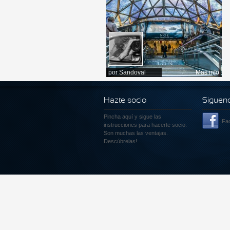
por
Sandoval
Más info
Hazte socio
Siguen
Pincha aquí
y sigue las
Fa
instrucciones para hacerte socio.
Son muchas las ventajas.
Descúbrelas!