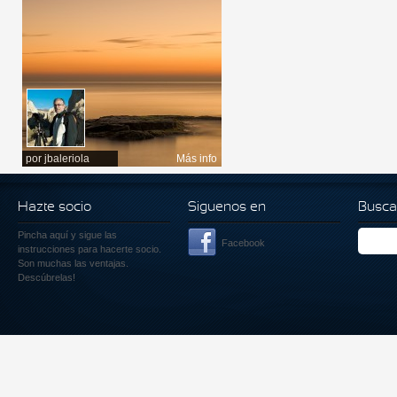
por
jbaleriola
Más info
Hazte socio
Siguenos en
Busca
Pincha aquí
y sigue las
Facebook
instrucciones para hacerte socio.
Son muchas las ventajas.
Descúbrelas!