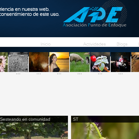
Pasar al contenido principal
iencia en nuestra web.
 consentimiento de este uso.
Inicio
Fotos
Actividades
Blogs
...
...
...
...
...
...
Sesteando en comunidad
ST