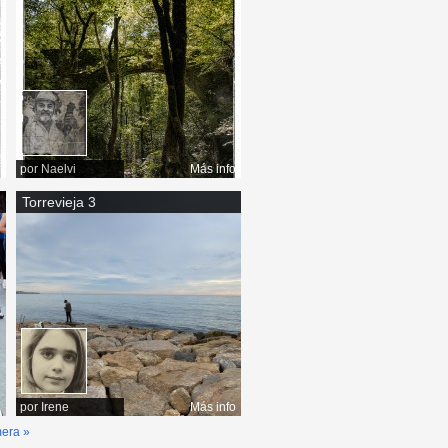
o
por
Naelvi
Más info
Torrevieja 3
o
por
Irene
Más info
mera »