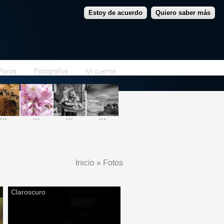
Estoy de acuerdo
Quiero saber más
Foros
Fotógrafos
Mi cuenta
...
...
...
...
Inicio
»
Fotos
Se encuentra usted aquí
Claroscuro