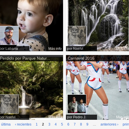
por
Labarra
Más info
por
Naelvi
Más inf
Perdido por Parque Natur...
Carnaval 2016
por
Naelvi
Más info
por
Pedro J.
Más inf
 última
‹ recientes
1
2
3
4
5
6
7
8
9
…
anteriores ›
pri