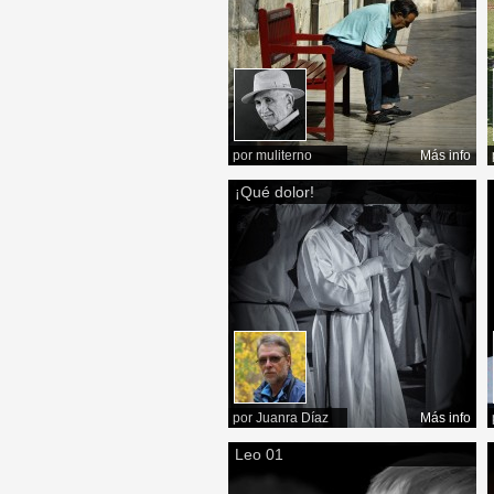
por
muliterno
Más info
¡Qué dolor!
por
Juanra Díaz
Más info
Leo 01