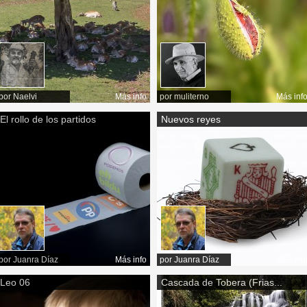
por
Naelvi
Más info
por
muliterno
Más inf
El rollo de los partidos
Nuevos reyes
por
Juanra Díaz
Más info
por
Juanra Díaz
Más inf
Leo 06
Cascada de Tobera (Frias...