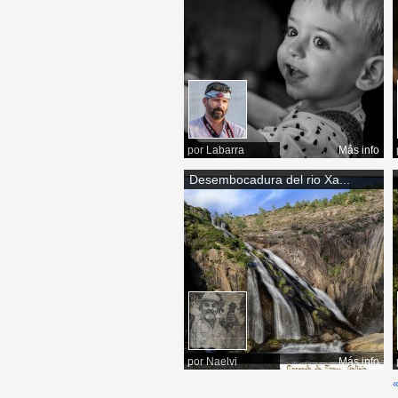
por
Labarra
Más info
Desembocadura del rio Xa...
por
Naelvi
Más info
«