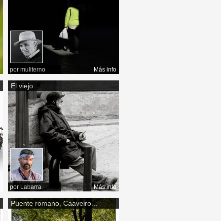
o
por
muliterno
Más info
El viejo
o
por
Labarra
Más info
Puente romano, Caaveiro...