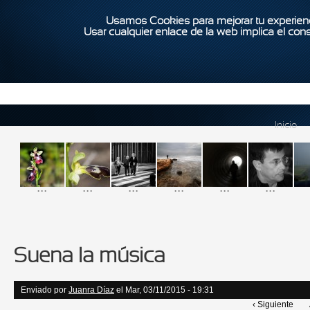
Usamos Cookies para mejorar tu experienc
Usar cualquier enlace de la web implica el con
Inicio
...
...
...
...
...
...
Suena la música
Enviado por
Juanra Díaz
el Mar, 03/11/2015 - 19:31
‹ Siguiente