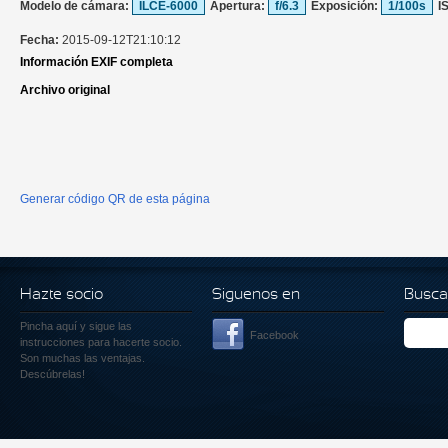
Modelo de cámara:
ILCE-6000
Apertura:
f/6.3
Exposición:
1/100s
I
Fecha:
2015-09-12T21:10:12
Información EXIF completa
Archivo original
Generar código QR de esta página
Hazte socio
Siguenos en
Busca
Pincha aquí
y sigue las
Facebook
instrucciones para hacerte socio.
Son muchas las ventajas.
Descúbrelas!