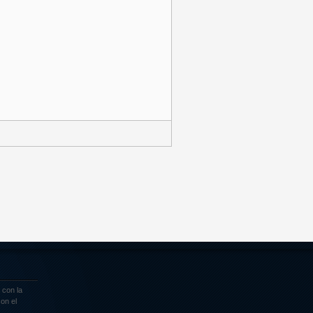
 con la
on el