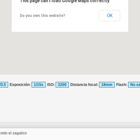
This page can't load Google Maps correctly.
OK
Do you own this website?
/3.5
Exposición:
1/15s
ISO:
3200
Distancia focal:
18mm
Flash:
No se
creto el zagalico