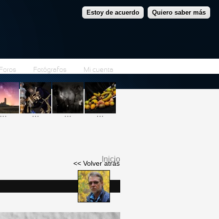
Estoy de acuerdo
Quiero saber más
Foros
Fotógrafos
Mi cuenta
...
...
...
...
Inicio
<< Volver atrás
Se encuentra usted
aquí