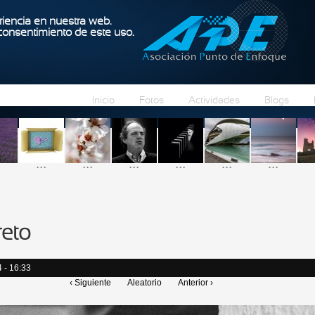
Pasar al contenido principal
iencia en nuestra web.
 consentimiento de este uso.
Inicio
Fotos
Actividades
Blogs
...
...
...
...
...
...
reto
 - 16:33
‹ Siguiente
Aleatorio
Anterior ›