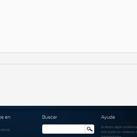
os en
Buscar
Ayuda
Si tienes algún problema
Buscar
cebook
web ponte en contacto c
Administrador