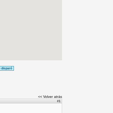
 disparó
<< Volver atrás
#1