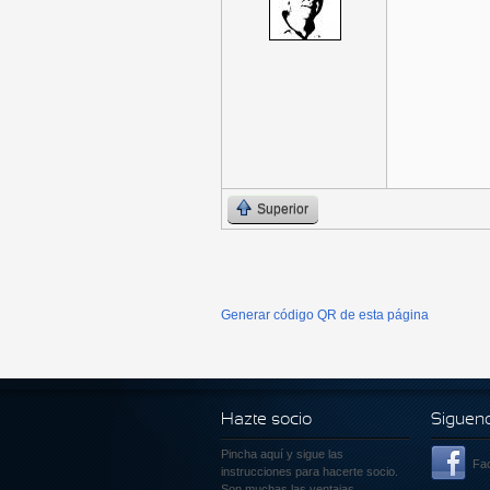
Superior
Generar código QR de esta página
Hazte socio
Siguen
Pincha aquí
y sigue las
Fa
instrucciones para hacerte socio.
Son muchas las ventajas.