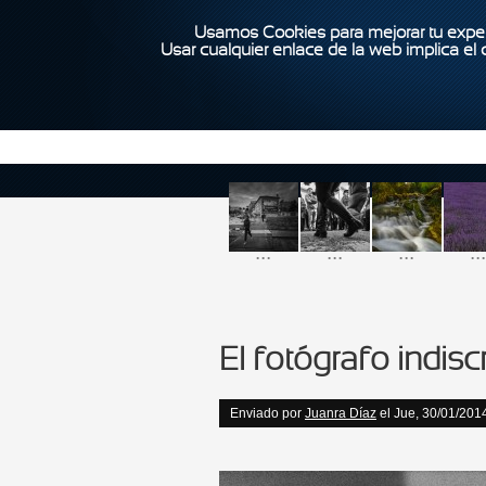
Usamos Cookies para mejorar tu exper
Usar cualquier enlace de la web implica el
...
...
...
...
El fotógrafo indisc
Enviado por
Juanra Díaz
el Jue, 30/01/2014