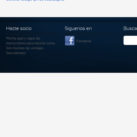
Hazte socio
Siguenos en
Busca
Pincha aquí
y sigue las
Facebook
instrucciones para hacerte socio.
Son muchas las ventajas.
Descúbrelas!