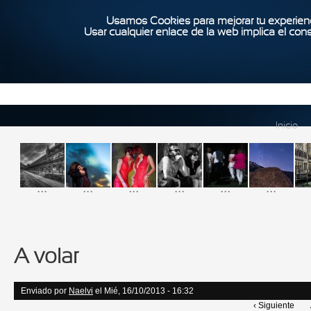
Usamos Cookies para mejorar tu experienc
Usar cualquier enlace de la web implica el con
Inicio
...
...
...
...
...
...
A volar
Enviado por
Naelvi
el Mié, 16/10/2013 - 16:32
‹ Siguiente