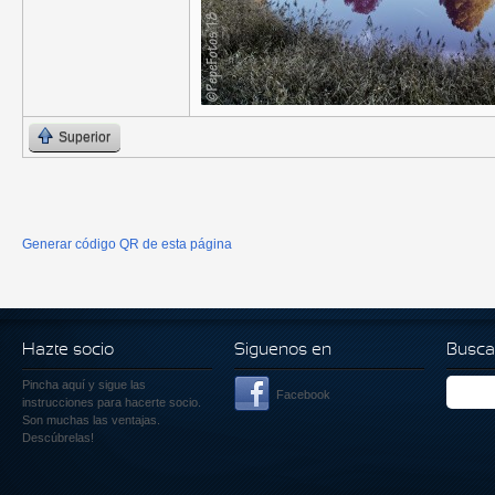
Superior
Generar código QR de esta página
Hazte socio
Siguenos en
Busca
Pincha aquí
y sigue las
Facebook
instrucciones para hacerte socio.
Son muchas las ventajas.
Descúbrelas!