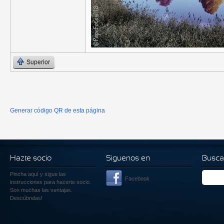
Superior
Generar código QR de esta página
Hazte socio
Siguenos en
Busca
Pincha aquí
y sigue las
Facebook
instrucciones para hacerte socio.
Son muchas las ventajas.
Descúbrelas!