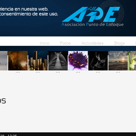
Pasar al contenido principal
iencia en nuestra web.
 consentimiento de este uso.
Inicio
Fotos
Actividades
Blogs
...
...
...
...
...
...
os