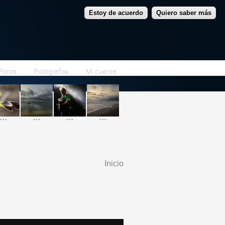
Estoy de acuerdo
Quiero saber más
Foros
Fotógrafos
Mi cuenta
...
...
...
...
Inicio
Se encuentra usted
aquí