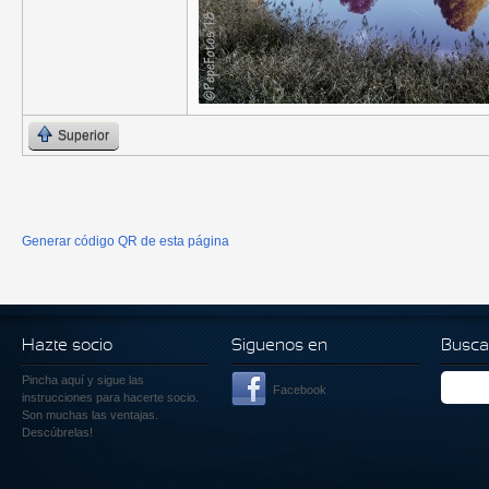
Superior
Generar código QR de esta página
Hazte socio
Siguenos en
Busca
Pincha aquí
y sigue las
Facebook
instrucciones para hacerte socio.
Son muchas las ventajas.
Descúbrelas!