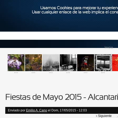
Usamos Cookies para mejorar tu experienc
Usar cualquier enlace de la web implica el con
Inicio
...
...
...
...
...
...
Fiestas de Mayo 2015 - Alcantari
Enviado por
Emilio A. Cano
el Dom, 17/05/2015 - 12:03
‹ Siguiente