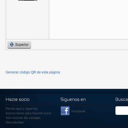
Superior
Generar código QR de esta página
Hazte socio
Siguenos en
Busca
Pincha aquí
y sigue las
Facebook
instrucciones para hacerte socio.
Son muchas las ventajas.
Descúbrelas!