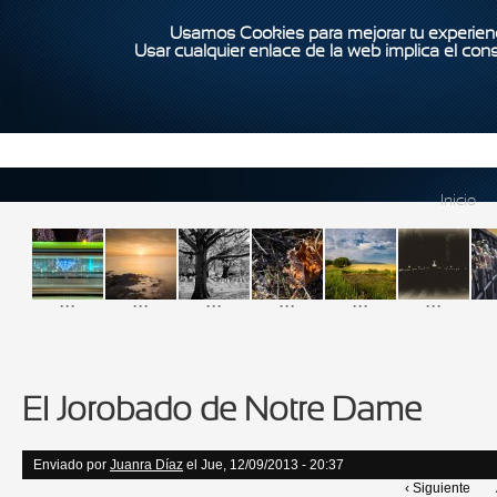
Usamos Cookies para mejorar tu experienc
Usar cualquier enlace de la web implica el con
Inicio
...
...
...
...
...
...
El Jorobado de Notre Dame
Enviado por
Juanra Díaz
el Jue, 12/09/2013 - 20:37
‹ Siguiente