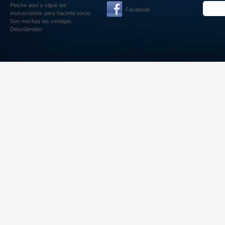
Pincha aquí
y sigue las
Facebook
instrucciones para hacerte socio.
Son muchas las ventajas.
Descúbrelas!