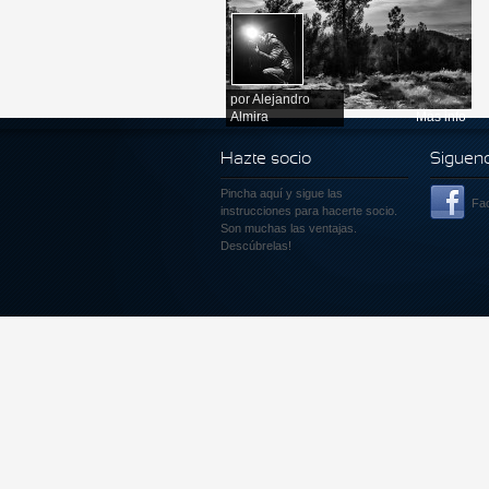
por
Alejandro
Almira
Más info
Hazte socio
Siguen
Pincha aquí
y sigue las
Fa
instrucciones para hacerte socio.
Son muchas las ventajas.
Descúbrelas!