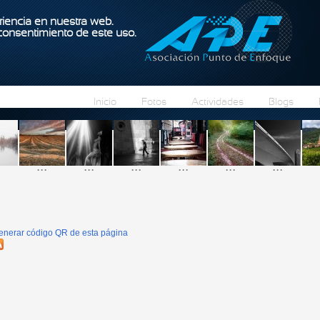
Pasar al contenido principal
iencia en nuestra web.
 consentimiento de este uso.
Inicio
Fotos
Actividades
Blogs
...
...
...
...
...
...
enerar código QR de esta página