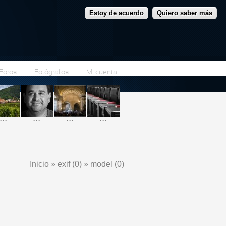
Estoy de acuerdo
Quiero saber más
Foros
Fotógrafos
Mi cuenta
...
...
...
...
Inicio
»
exif (0)
»
model (0)
Se encuentra usted aquí