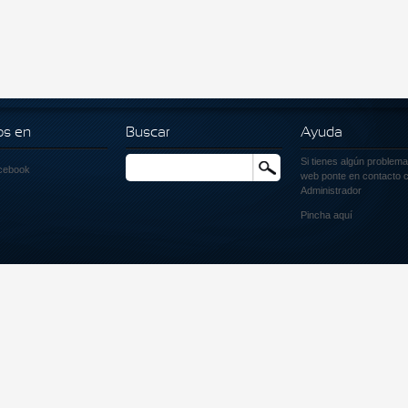
os en
Buscar
Ayuda
Si tienes algún problema
Buscar
cebook
web ponte en contacto c
Administrador
Pincha
aquí