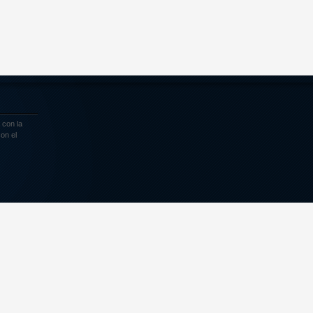
 con la
on el