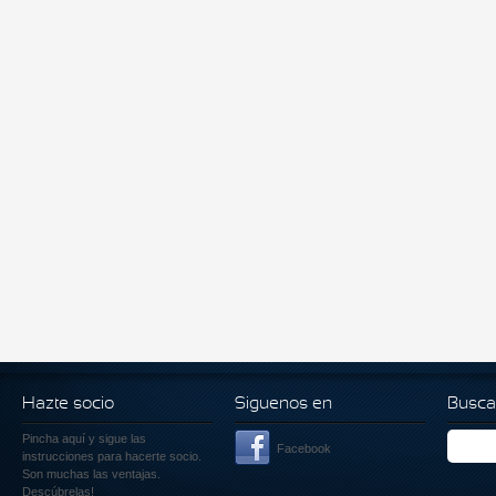
Hazte socio
Siguenos en
Busca
Pincha aquí
y sigue las
Facebook
instrucciones para hacerte socio.
Son muchas las ventajas.
Descúbrelas!