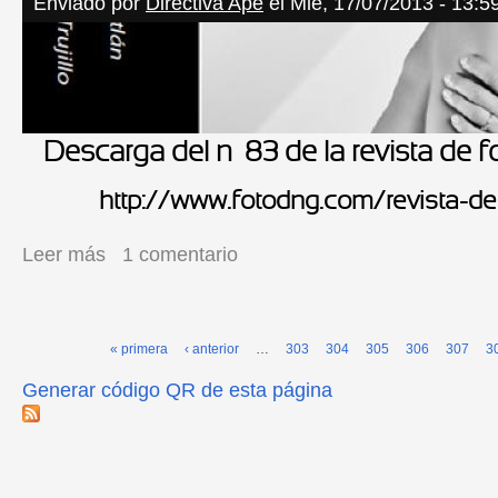
Enviado por
Directiva Ape
el Mié, 17/07/2013 - 13:5
Descarga del nº 83 de la revista de 
http://www.fotodng.com/revista-d
Leer más
sobre Revista Foto DNG
1 comentario
« primera
‹ anterior
…
303
304
305
306
307
3
Páginas
Generar código QR de esta página