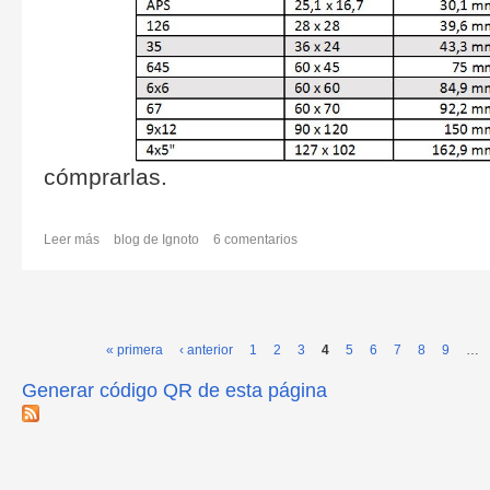
cómprarlas.
Leer más
sobre ¿TU CREES QUE ESTO ES NORMAL?
blog de Ignoto
6 comentarios
« primera
‹ anterior
1
2
3
4
5
6
7
8
9
…
Páginas
Generar código QR de esta página