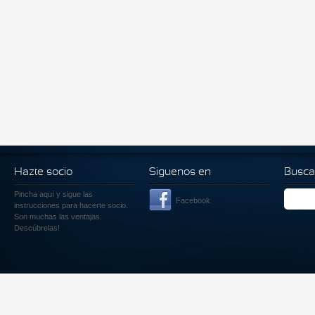
Hazte socio
Siguenos en
Busca
Pincha aquí
y sigue las
Facebook
instrucciones para hacerte socio.
Son muchas las ventajas.
Descúbrelas!