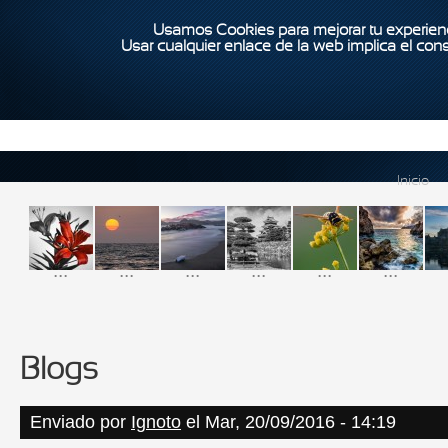
Usamos Cookies para mejorar tu experienc
Usar cualquier enlace de la web implica el con
Inicio
...
...
...
...
...
...
Blogs
Enviado por
Ignoto
el Mar, 20/09/2016 - 14:19