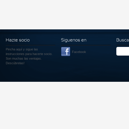
Hazte socio
Siguenos en
Busca
Pincha aquí
y sigue las
Facebook
instrucciones para hacerte socio.
Son muchas las ventajas.
Descúbrelas!