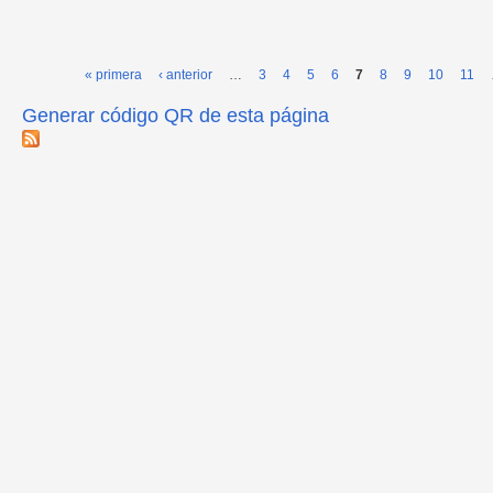
« primera
‹ anterior
…
3
4
5
6
7
8
9
10
11
Páginas
Generar código QR de esta página