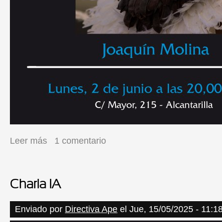
Leer más
sobre LUNES DE APE
1 comentario
Charla IA
Enviado por
Directiva Ape
el Jue, 15/05/2025 - 11:1